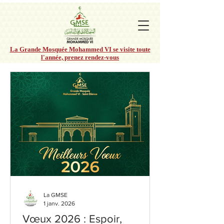
La Grande Mosquée Mohammed VI se visite toute
l'année, prenez rendez-vous
La GMSE
1 janv. 2026
Vœux 2026 : Espoir,