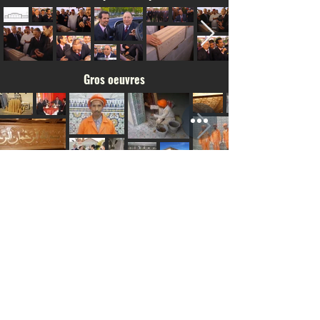
Gros oeuvres
L'inauguration
64 Rue Dr Henri et Bernard Muller 42000 Saint-Étienne​
Tél :
+33 4 77 57 54 21
contact@lagmse.com