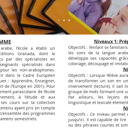
AMME
Niveaux 1: Pr
Objectifs : l’enfant se familiari
arabe, l'école a établi un
les sons de la langue arabe. 
Éditions Granada, dont le
développe ses capacités grâc
u par des spécialistes en
coloriage, découpage et imitat
seignants spécialisés dans
N
 pour les non-arabophones.
crit dans le Cadre Européen
Objectifs : Lorsque l’élève aur
es : Apprendre, Enseigner,
de transformer un son en une 
il de l'Europe en 2001). Pour
inversement (lecture). Il sait 
ment parascolaire de l’école
groupe de mots formant une u
gnement, à l'étude et aux
Par ailleurs, les leçons 
 ses cours sur la collection
linguistique et lexicale élément
 contenu ayant pris en compte
N
e. L'ensemble des programmes
Objectifs : Ce niveau permet 
xamens semestriels.
jusqu’ici. Il est capable de lire
ou des phrases courtes et simpl