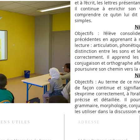
et à l’écrit, les lettres présen
Il continue à enrichir son 
comprendre ce qu’on lui dit 
simples.
N
Objectifs : l’élève consol
précédentes en apprenant à m
lecture : articulation, phonétiq
distinction entre les sons et l
correctement. Il apprend les
conjugaison et orthographe afi
poursuivre son chemin vers la 
N
Objectifs : Au terme de ce nive
de façon continue et signifia
s’exprime correctement, à l’oral
précise et détaillée. Il po
grammaire, morphologie, conju
les utiliser dans la discussion et
IENS UTILES
ADRESSE