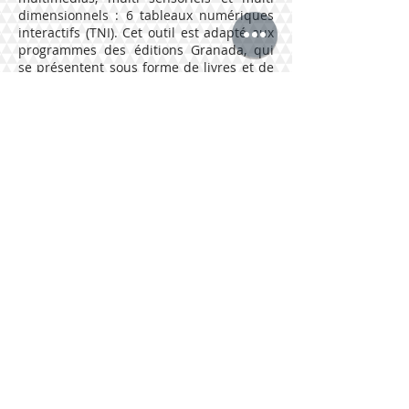
dimensionnels : 6 tableaux numériques
interactifs (TNI). Cet outil est adapté aux
programmes des éditions Granada, qui
se présentent sous forme de livres et de
CD-ROM interactifs. Cette innovation
professionnelle combine un écran, un
vidéoprojecteur ainsi qu'un ordinateur et
permet aux enseignants et aux élèves
d'établir une relation de transmission
des connaissances opérante et ludique,
et d'augmenter la qualité de
l'enseignement de façon significative. La
solution TNI pour l'enseignement
rencontre un succès croissant auprès
des enseignants, puisque 85% d'entre
eux considèrent que cette technologie
augmente la motivation des élèves et
améliore les performances des
apprenants.
64 Rue Dr Henri et Bernard Muller 42000 Saint-Étienne​
Tél :
+33 4 77 57 54 21
contact@lagmse.com