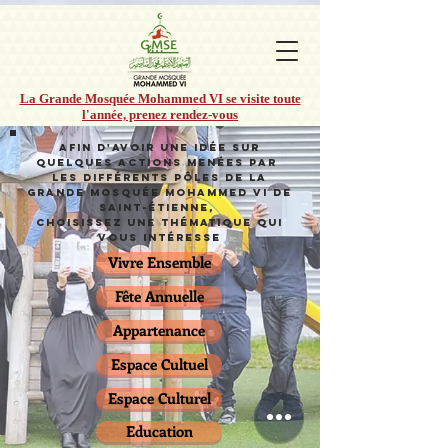
La Grande Mosquée Mohammed VI se visite toute
l'année, prenez rendez-vous
Afin d'avoir une idée sur
quelques actions menées par
les différents Pôles de la
Grande Mosquée Mohammed VI de
Saint-Étienne,
Choisissez une thématique qui
vous intéresse
Vivre Ensemble
Fête Annuelle
Appartenance
Espace Cultuel
Espace Culturel
Education