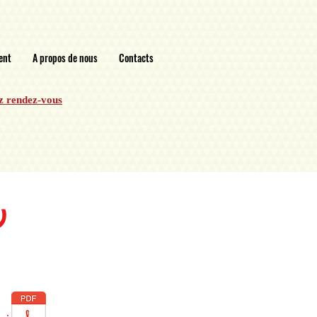
ent
A propos de nous
Contacts
z rendez-vous
ر