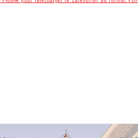
r
l'icône
pour
télécharger
le calendrier au format PDF