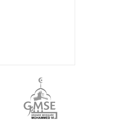
2025 - Visites guidées de La
ande Mosquée Mohammed VI
Saint-Etienne