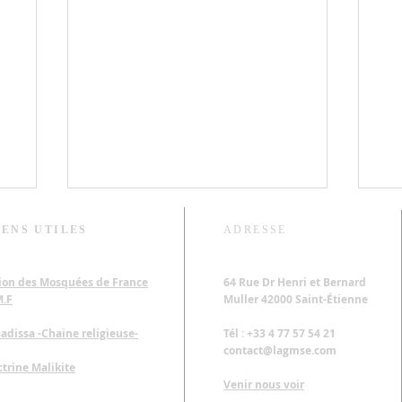
IENS UTILES
ADRESSE
ion des Mosquées de France
64 Rue Dr Henri et Bernard
M.F
Muller 42000 Saint-Étienne​
adissa -Chaine religieuse-
Tél : +33 4 77 57 54 21
contact@lagmse.com
t
JEP2025 - Inscription à l'atelier
JEP
trine Malikite
d'initiation au Zellige - Plongez
Gr
Venir nous voir
dans un Héritage Artisanal
de 