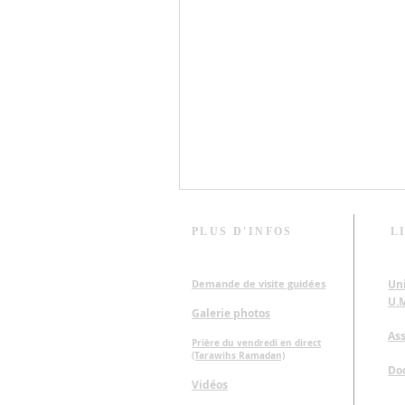
PLUS D'INFOS
L
Demande de visite​ guidées
Un
U.
Galerie photos
Ass
Prière du vendredi en direct
(Tarawihs Ramadan)
Vœux 2026 : Espoir, Sagesse e
Doc
Solidarité
Vidéos