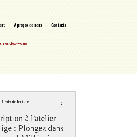
ent
A propos de nous
Contacts
z rendez-vous
1 min de lecture
iption à l'atelier
llige : Plongez dans