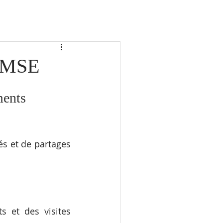
 GMSE
ents 
s et de partages 
 et des visites 