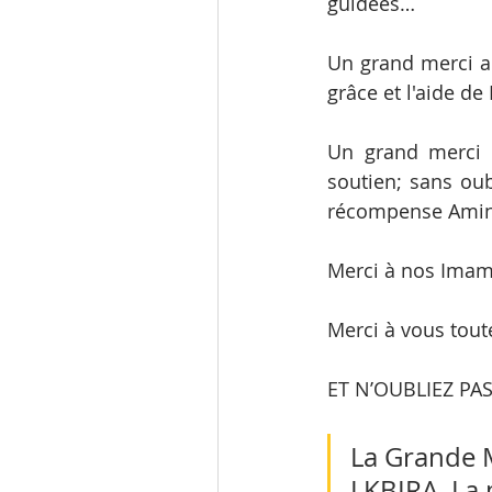
guidées…
Un grand merci au
grâce et l'aide de
Un grand merci é
soutien; sans oub
récompense Amin
Merci à nos Imams
Merci à vous toute
ET N’OUBLIEZ PAS
La Grande 
LKBIRA, La 