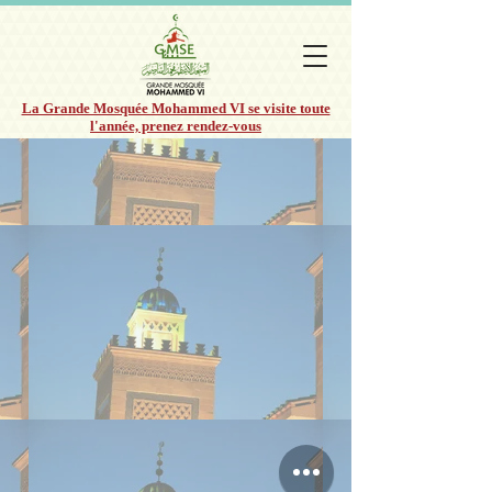
La Grande Mosquée Mohammed VI se visite toute
l'année, prenez rendez-vous