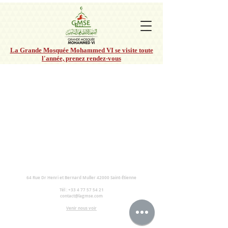
La Grande Mosquée Mohammed VI se visite toute
l'année, prenez rendez-vous
64 Rue Dr Henri et Bernard Muller 42000 Saint-Étienne​
Tél :
+33 4 77 57 54 21
contact@lagmse.com
Venir nous voir
Mentions légales